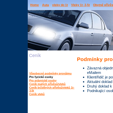
Home
Auta
vleky do 1t
Vleky 1t -3,5t
Obytné přívě
Autopůjčovna
Petr Vejsada
Ceník
Podmínky pro
Závazná objedná
eMailem
Všeobecné podmínky pronájmu
Klient/řidič je 
Pro fyzické osoby
Pro právnické osoby
Aktuální doklad
Ceník malých přívěsů/vleků
Druhý doklad k o
Ceník bržděných přívěsů/vleků 1t-
Podnikající oso
3,5t
Ceník vleků